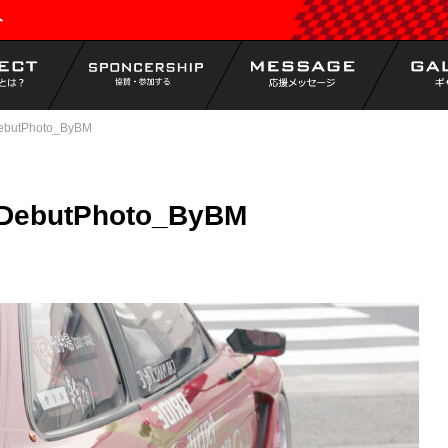
ト
ebutPhoto_ByBM
DebutPhoto_ByBM