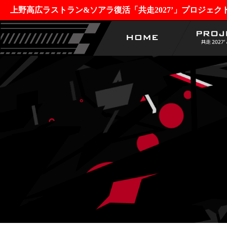
上野高広ラストラン&ソアラ復活「共走2027’」プロジェク