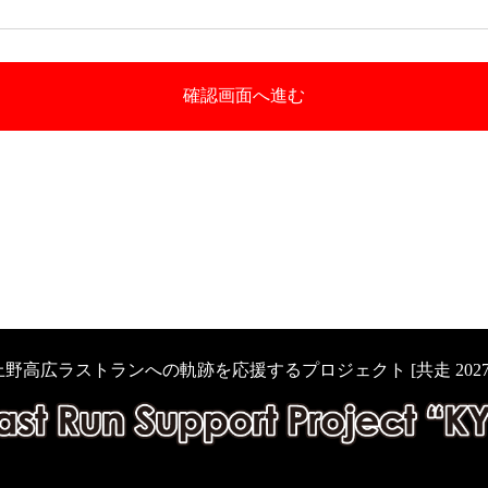
上野高広ラストランへの軌跡を応援するプロジェクト [共走 2027’